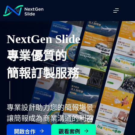
跳
至
主
要
內
NextGen Slide
容
專業優質的
簡報訂製服務
專業設計助力您的簡報場景
讓簡報成為商業溝通的利器
開啟合作
觀看案例