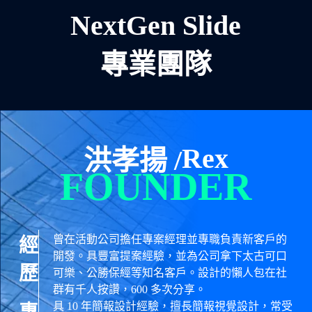
NextGen Slide
專業團隊
Rex
洪孝揚 /
FOUNDER
曾在活動公司擔任專案經理並專職負責新客戶的
經
開發。具豐富提案經驗，並為公司拿下太古可口
歷
可樂、公勝保經等知名客戶。設計的懶人包在社
群有千人按讚，600 多次分享。
具 10 年簡報設計經驗，擅長簡報視覺設計，常受