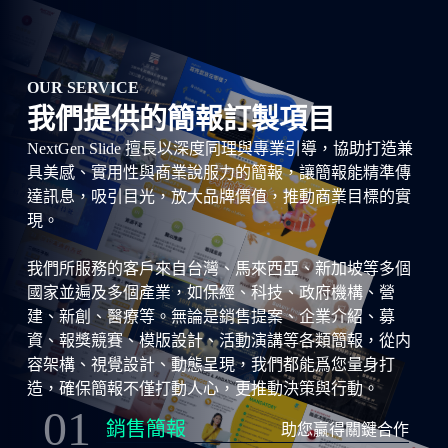
OUR SERVICE
我們提供的簡報訂製項目
NextGen Slide 擅長以深度同理與專業引導，協助打造兼
具美感、實用性與商業說服力的簡報，讓簡報能精準傳
達訊息，吸引目光，放大品牌價值，推動商業目標的實
現。
我們所服務的客戶來自台灣、馬來西亞、新加坡等多個
國家並遍及多個產業，如保經、科技、政府機構、營
建、新創、醫療等。無論是銷售提案、企業介紹、募
資、報獎競賽、模版設計、活動演講等各類簡報，從内
容架構、視覺設計、動態呈現，我們都能爲您量身打
造，確保簡報不僅打動人心，更推動決策與行動。
01
銷售簡報
助您贏得關鍵合作