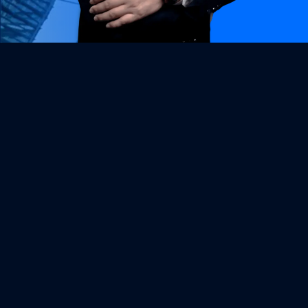
Owen
翁順法 /
CO-FOUNDER
致力於協助企業品牌打造更好的溝通體驗與成
經
效。目前累積超過 200 場以上的培訓輔導經驗。
歷
合作單位包含：商周、碩成電能、達方電子、裕
利健康、東洋藥品、凱鈿行動科技、拜寧騰能生
技、中國生產力中心、經濟部、財政部、國貿
署、慈濟基金會…等。
對教學極具熱忱，具有美國 AL 加速式學習國際
專
版權認證引導師證書，擅長針對單位培訓需求，
長
設計兼具實務性與體驗性的課程方案。